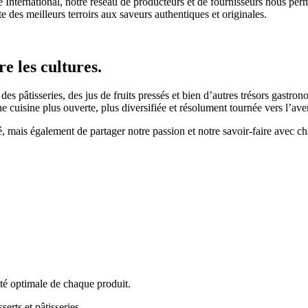
ernational, notre réseau de producteurs et de fournisseurs nous permet
 des meilleurs terroirs aux saveurs authentiques et originales.
e les cultures.
 pâtisseries, des jus de fruits pressés et bien d’autres trésors gastron
cuisine plus ouverte, plus diversifiée et résolument tournée vers l’aven
, mais également de partager notre passion et notre savoir-faire avec c
té optimale de chaque produit.
erts et pâtisseries