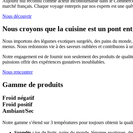
Aujourd’hui reconnu comme acteur incontournable dans le Commerce Int
marché français. Chaque voyage entrepris par nos experts est une quête
Nous découvrir
Nous croyons que la cuisine est un pont entr
Nous importons des légumes exotiques surgelés, des pains du monde, des
menus. Nous redonnons vie à des saveurs oubliées et contribuons à une 
Notre engagement est de fournir non seulement des produits de qualité
puissions offrir des expériences gustatives inoubliables.
Nous rencontrer
Gamme de produits
Froid négatif
Froid positif
Ambiant/Sec
Notre gamme s’étend sur 3 températures pour toujours obtenir la quali
Surgelés :
jus de fruits, pains du monde, légumes exotiques, dess